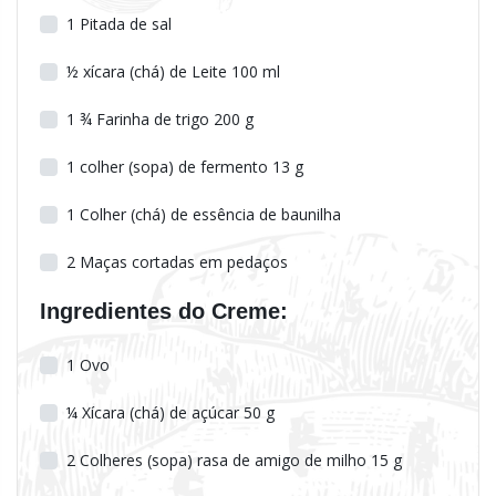
1
Pitada de sal
½
xícara (chá) de Leite 100 ml
1 ¾
Farinha de trigo 200 g
1
colher (sopa) de fermento 13 g
1
Colher (chá) de essência de baunilha
2
Maças cortadas em pedaços
Ingredientes do Creme:
1
Ovo
¼
Xícara (chá) de açúcar 50 g
2
Colheres (sopa) rasa de amigo de milho 15 g