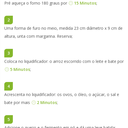
Pré aqueça o forno 180 graus por
15 Minutos
;
2
Uma forma de furo no meio, medida 23 cm diâmetro x 9 cm de
altura, unta com margarina. Reserva;
3
Coloca no liquidificador: o arroz escorrido com o leite e bate por
5 Minutos
;
4
Acrescenta no liquidificador: os ovos, o óleo, o açúcar, o sal e
bate por mais
2 Minutos
;
5
Adicione o queijo e o fermento em pó e dá uma leve batida;