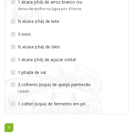
1
xícara (chá) de arroz branco cru
deixa de molho na água por 4 horas
½
xícara (chá) de leite
3
ovos
½
xícara (chá) de óleo
1
xícara (chá) de açúcar cristal
1
pitada de sal
3
colheres (sopa) de queijo parmesão
ralado
1
colher (sopa) de fermento em pó
1