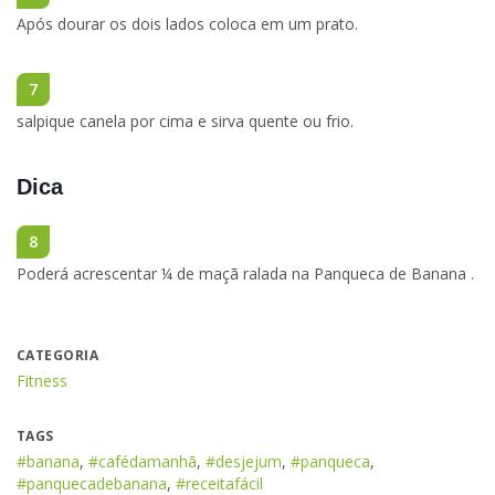
Após dourar os dois lados coloca em um prato.
7
salpique canela por cima e sirva quente ou frio.
Dica
8
Poderá acrescentar ¼ de maçã ralada na Panqueca de Banana .
CATEGORIA
Fitness
TAGS
#banana
,
#cafédamanhã
,
#desjejum
,
#panqueca
,
#panquecadebanana
,
#receitafácil