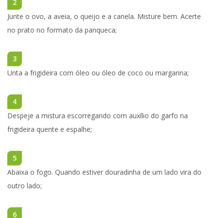
2
Junte o ovo, a aveia, o queijo e a canela. Misture bem. Acerte
no prato no formato da panqueca;
3
Unta a frigideira com óleo ou óleo de coco ou margarina;
4
Despeje a mistura escorregando com auxílio do garfo na
frigideira quente e espalhe;
5
Abaixa o fogo. Quando estiver douradinha de um lado vira do
outro lado;
6